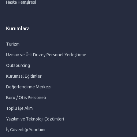
Hasta Hemşiresi
Evde Sık Temizlenmesi Gereken Eşyalar Hangileridir?
Çocuklarda Bahar Alerji Belirtileri
Kurumlara
Okul Anksiyetesi
Turizm
Uzman ve Üst Düzey Personel Yerleştirme
Bebek Bakıcısı Hakkında Merak Edilenler
Outsourcing
Alzeimer Hasta Bakımında Dikkat Edilmesi Gerekenler
Kurumsal Eğitimler
Değerlendirme Merkezi
Gebelikte Tetanoz
Büro / Ofis Personeli
Toplu İşe Alım
Hamilelikte Kramp Neden Olur? ve Ne İyi Gelir?
Yazılım ve Teknoloji Çözümleri
İş Güvenliği Yönetimi
Sağlıksız Gebelik Belirtileri Nelerdir?