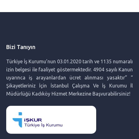
Profesyonel Ev Yardımcısı Hizmeti ile Yaşam Kalitenizi
Artırın
Bebek Bakıcısı Nedir? Ne İş Yapar?
Bizi Tanıyın
Filipinli Bakıcı: Neden Tercih Ediliyor, Nereden Bulunur ve
Türkiye İş Kurumu’nun 03.01.2020 tarih ve 1135 numaralı
Fiyatları Nedir?
izin belgesi ile faaliyet göstermektedir. 4904 sayılı Kanun
uyarınca iş arayanlardan ücret alınması yasaktır” “
Filipinli Bakıcı Nedir? Neden Tercih Ediliyor?
Şikayetleriniz İçin İstanbul Çalışma Ve İş Kurumu İl
Müdürlüğü Kadıköy Hizmet Merkezine Başvurabilirsiniz!
Yabancı Bakıcılar Arasında Filipinli Bakıcıların Farkları
İki Dilli Eğitim: Çocuklarda Erken Yaşta Dil Öğrenmenin
Faydaları