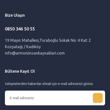
Bakıcıların Ailelerden Beklentileri Nelerdir?
Bize Ulaşın
Doğumdan Sonra Ödem Atma
0850 346 50 55
Hamilelikte Yalancı Doğum Sancıları
19 Mayıs Mahallesi,Turaboğlu Sokak No: 4 Kat: 2
Kozyatağı / Kadıköy
0 -1 Yaş Bebekle Evde Yapılabilecek Etkinlikler: Keyifli ve
info@armoniinsankaynaklari.com
Öğretici Aktiviteler
Bültene Kayıt Ol
Doğumdan Sonra Kilolar Nasıl Kolay Verilir?
Gelişmelerden haberdar olmak için e-mail adresinizi giriniz.
Bebek Arabası Seçerken Nelere Dikkat Edilmeli?
Gebelik Zehirlenmesi Ne Demektir?