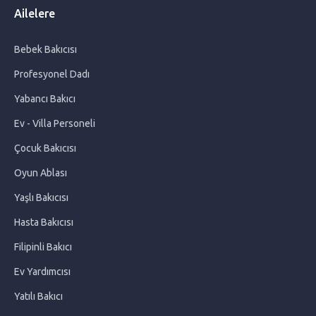
Ailelere
Filipinli Bakıcı Nasıl Getirilir ?
Bebek Bakıcısı
Filipinli Bakıcı Ücretleri
Profesyonel Dadı
Bebeklerde Uyku Eğitimi Nasıl Yapılır?
Yabancı Bakıcı
Ev - Villa Personeli
Benign Neglect: Çocuğunuzun Büyümesine İzin Verin
Çocuk Bakıcısı
Oyun Ablası
Filipinli Bakıcı ile Çalışmanın Avantajları
Yaşlı Bakıcısı
Hasta Bakıcısı
Ev Yardımcısı Seçerken Dikkat Edilmesi Gereken 10 Önemli
Kriter
Filipinli Bakıcı
Ev Yardımcısı
Bebekler İçin Yaz Yemekleri Menüsü
Yatılı Bakıcı