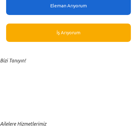
Eleman Arıyorum
İş Arıyorum
Close submenu
Kurumsal
Bizi Tanıyın!
Hakkımızda
Kurucumuzun Mesajı
Close submenu
Ailelere
Ailelere Hizmetlerimiz