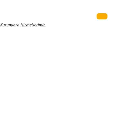
Close submenu
Kurumlara
Kurumlara Hizmetlerimiz
Turizm
Uzman ve Üst Düzey Personel Yerleştirme
Outsourcing
Kurumsal Eğitimler
Değerlendirme Merkezi
Büro / Ofis Personeli
Toplu İşe Alım
Yazılım ve Teknoloji Çözümleri