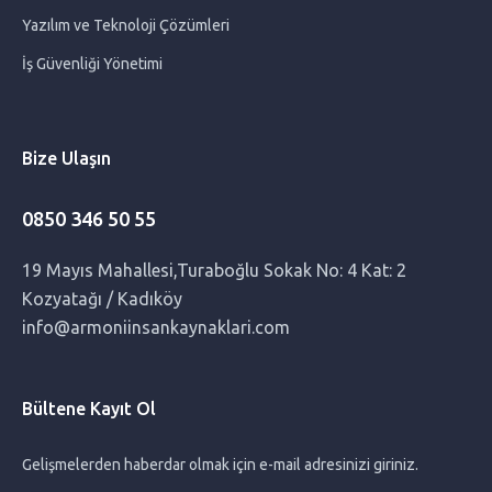
Yazılım ve Teknoloji Çözümleri
İş Güvenliği Yönetimi
Sağlıksız Gebelik Belirtileri Nelerdir?
Bakıcıların Ailelerden Beklentileri Nelerdir?
Bize Ulaşın
Doğumdan Sonra Ödem Atma
0850 346 50 55
Hamilelikte Yalancı Doğum Sancıları
19 Mayıs Mahallesi,Turaboğlu Sokak No: 4 Kat: 2
Kozyatağı / Kadıköy
0 -1 Yaş Bebekle Evde Yapılabilecek Etkinlikler: Keyifli ve
info@armoniinsankaynaklari.com
Öğretici Aktiviteler
Bültene Kayıt Ol
Doğumdan Sonra Kilolar Nasıl Kolay Verilir?
Gelişmelerden haberdar olmak için e-mail adresinizi giriniz.
Bebek Arabası Seçerken Nelere Dikkat Edilmeli?