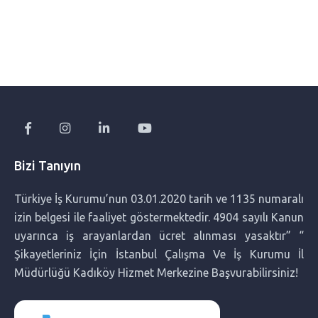
Bakıcı Seçerken Sorulması Gereken 15 Kritik Soru:
Profesyonel Rehber
Profesyonel Ev Yardımcısı Hizmeti ile Yaşam Kalitenizi
Artırın
Bebek Bakıcısı Nedir? Ne İş Yapar?
Bizi Tanıyın
Filipinli Bakıcı: Neden Tercih Ediliyor, Nereden Bulunur ve
Türkiye İş Kurumu’nun 03.01.2020 tarih ve 1135 numaralı
Fiyatları Nedir?
izin belgesi ile faaliyet göstermektedir. 4904 sayılı Kanun
uyarınca iş arayanlardan ücret alınması yasaktır” “
Filipinli Bakıcı Nedir? Neden Tercih Ediliyor?
Şikayetleriniz İçin İstanbul Çalışma Ve İş Kurumu İl
Müdürlüğü Kadıköy Hizmet Merkezine Başvurabilirsiniz!
Yabancı Bakıcılar Arasında Filipinli Bakıcıların Farkları