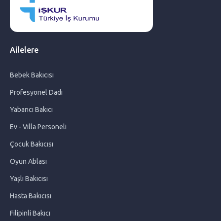
İki Dilli Eğitim: Çocuklarda Erken Yaşta Dil Öğrenmenin
Faydaları
Ailelere
Filipinli Bakıcı Nasıl Getirilir ?
Bebek Bakıcısı
Filipinli Bakıcı Ücretleri
Profesyonel Dadı
Bebeklerde Uyku Eğitimi Nasıl Yapılır?
Yabancı Bakıcı
Ev - Villa Personeli
Benign Neglect: Çocuğunuzun Büyümesine İzin Verin
Çocuk Bakıcısı
Oyun Ablası
Filipinli Bakıcı ile Çalışmanın Avantajları
Yaşlı Bakıcısı
Hasta Bakıcısı
Ev Yardımcısı Seçerken Dikkat Edilmesi Gereken 10 Önemli
Kriter
Filipinli Bakıcı