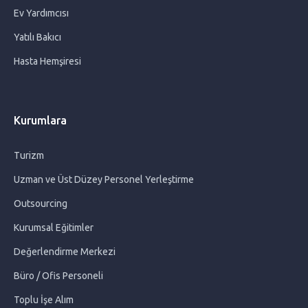
Ev Yardımcısı
Bebekler İçin Yaz Yemekleri Menüsü
Yatılı Bakıcı
Hasta Hemşiresi
Evde Sık Temizlenmesi Gereken Eşyalar Hangileridir?
Çocuklarda Bahar Alerji Belirtileri
Kurumlara
Okul Anksiyetesi
Turizm
Uzman ve Üst Düzey Personel Yerleştirme
Bebek Bakıcısı Hakkında Merak Edilenler
Outsourcing
Alzeimer Hasta Bakımında Dikkat Edilmesi Gerekenler
Kurumsal Eğitimler
Değerlendirme Merkezi
Gebelikte Tetanoz
Büro / Ofis Personeli
Toplu İşe Alım
Hamilelikte Kramp Neden Olur? ve Ne İyi Gelir?