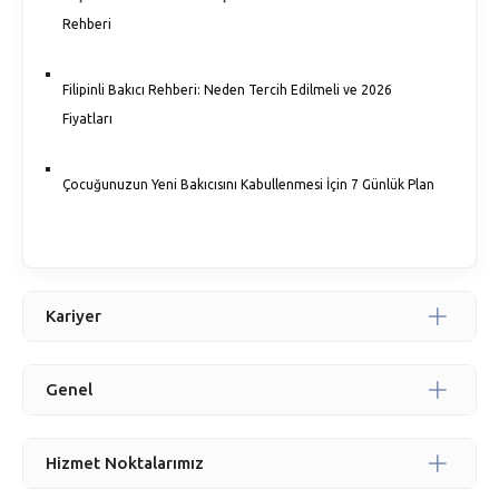
Rehberi
Filipinli Bakıcı Rehberi: Neden Tercih Edilmeli ve 2026
Fiyatları
Çocuğunuzun Yeni Bakıcısını Kabullenmesi İçin 7 Günlük Plan
Yaşlı Bakıcı Ücretleri 2026: Maliyeti Belirleyen 5 Temel
Faktör
Kariyer
Modern Aileler İçin Kapsamlı Ev Yardımcısı Rehberi: Güven,
Verimlilik ve Huzur
Genel
Neden Filipinli Bakıcı? Diğer Seçeneklerden Ayıran 5 Temel
Hizmet Noktalarımız
Özellik