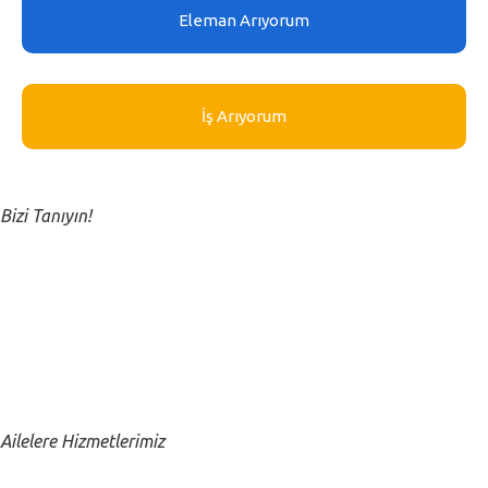
Eleman Arıyorum
İş Arıyorum
Close submenu
Kurumsal
Bizi Tanıyın!
Hakkımızda
Kurucumuzun Mesajı
Close submenu
Ailelere
Ailelere Hizmetlerimiz