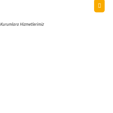
Close submenu
Kurumlara
Kurumlara Hizmetlerimiz
Turizm
Uzman ve Üst Düzey Personel Yerleştirme
Outsourcing
Kurumsal Eğitimler
Değerlendirme Merkezi
Büro / Ofis Personeli
Toplu İşe Alım
Yazılım ve Teknoloji Çözümleri