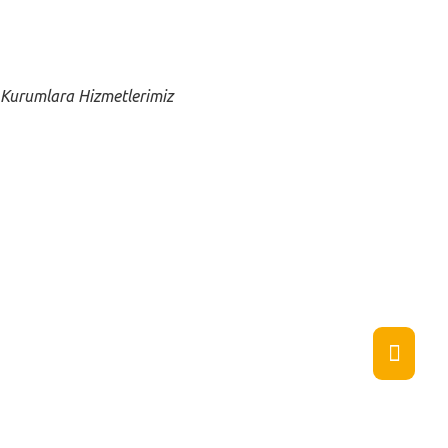
Close submenu
Kurumlara
Kurumlara Hizmetlerimiz
Turizm
Uzman ve Üst Düzey Personel Yerleştirme
Outsourcing
Kurumsal Eğitimler
Değerlendirme Merkezi
Büro / Ofis Personeli
Toplu İşe Alım
Yazılım ve Teknoloji Çözümleri