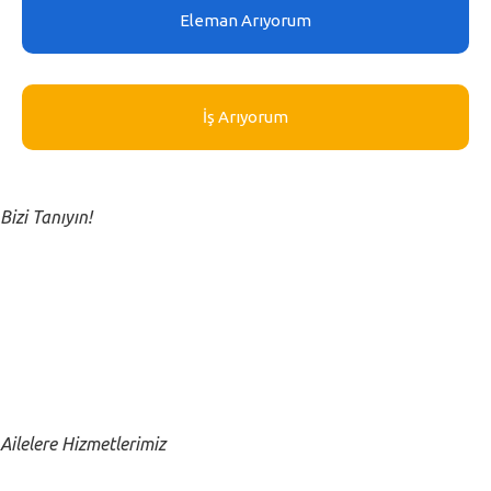
Eleman Arıyorum
İş Arıyorum
Close submenu
Kurumsal
Bizi Tanıyın!
Hakkımızda
Kurucumuzun Mesajı
Close submenu
Ailelere
Ailelere Hizmetlerimiz