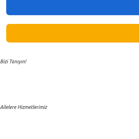
Close submenu
Kurumsal
Bizi Tanıyın!
Hakkımızda
Kurucumuzun Mesajı
Close submenu
Ailelere
Ailelere Hizmetlerimiz
Bebek Bakıcısı
Profesyonel Dadı