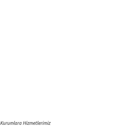
Yabancı Bakıcı
Ev - Villa Personeli
Çocuk Bakıcısı
Oyun Ablası
Yaşlı Bakıcısı
Hasta Bakıcısı
Filipinli Bakıcı
Ev Yardımcısı
Yatılı Bakıcı
Hasta Hemşiresi
Close submenu
Kurumlara
Kurumlara Hizmetlerimiz