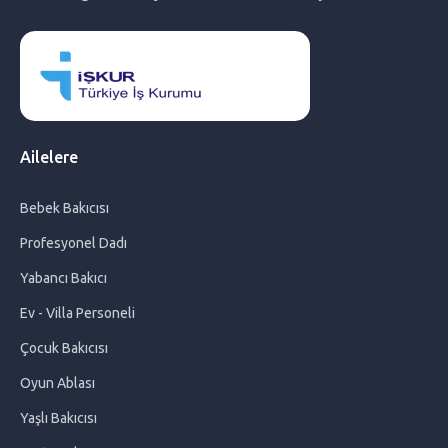
Yabancı Bakıcılar Arasında Filipinli Bakıcıların Farkları
İki Dilli Eğitim: Çocuklarda Erken Yaşta Dil Öğrenmenin
Faydaları
Ailelere
Filipinli Bakıcı Nasıl Getirilir ?
Bebek Bakıcısı
Filipinli Bakıcı Ücretleri
Profesyonel Dadı
Bebeklerde Uyku Eğitimi Nasıl Yapılır?
Yabancı Bakıcı
Ev - Villa Personeli
Benign Neglect: Çocuğunuzun Büyümesine İzin Verin
Çocuk Bakıcısı
Oyun Ablası
Filipinli Bakıcı ile Çalışmanın Avantajları
Yaşlı Bakıcısı