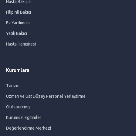
Hasta Bakıcısı
Ev Yardımcısı Seçerken Dikkat Edilmesi Gereken 10 Önemli
Kriter
Filipinli Bakıcı
Ev Yardımcısı
Bebekler İçin Yaz Yemekleri Menüsü
Yatılı Bakıcı
Hasta Hemşiresi
Evde Sık Temizlenmesi Gereken Eşyalar Hangileridir?
Çocuklarda Bahar Alerji Belirtileri
Kurumlara
Okul Anksiyetesi
Turizm
Uzman ve Üst Düzey Personel Yerleştirme
Bebek Bakıcısı Hakkında Merak Edilenler
Outsourcing
Alzeimer Hasta Bakımında Dikkat Edilmesi Gerekenler
Kurumsal Eğitimler
Değerlendirme Merkezi
Gebelikte Tetanoz