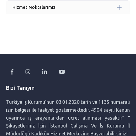
Neden Filipinli Bakıcı? Diğer Seçeneklerden Ayıran 5 Temel
Hizmet Noktalarımız
Özellik
Bakıcı Seçerken Sorulması Gereken 15 Kritik Soru:
Profesyonel Rehber
Profesyonel Ev Yardımcısı Hizmeti ile Yaşam Kalitenizi
Artırın
Bebek Bakıcısı Nedir? Ne İş Yapar?
Bizi Tanıyın
Filipinli Bakıcı: Neden Tercih Ediliyor, Nereden Bulunur ve
Türkiye İş Kurumu’nun 03.01.2020 tarih ve 1135 numaralı
Fiyatları Nedir?
izin belgesi ile faaliyet göstermektedir. 4904 sayılı Kanun
uyarınca iş arayanlardan ücret alınması yasaktır” “
Filipinli Bakıcı Nedir? Neden Tercih Ediliyor?
Şikayetleriniz İçin İstanbul Çalışma Ve İş Kurumu İl
Müdürlüğü Kadıköy Hizmet Merkezine Başvurabilirsiniz!