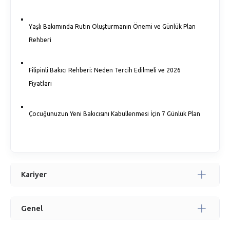
Yaşlı Bakımında Rutin Oluşturmanın Önemi ve Günlük Plan
Rehberi
Filipinli Bakıcı Rehberi: Neden Tercih Edilmeli ve 2026
Fiyatları
Çocuğunuzun Yeni Bakıcısını Kabullenmesi İçin 7 Günlük Plan
Yaşlı Bakıcı Ücretleri 2026: Maliyeti Belirleyen 5 Temel
Faktör
Kariyer
Modern Aileler İçin Kapsamlı Ev Yardımcısı Rehberi: Güven,
Verimlilik ve Huzur
Genel