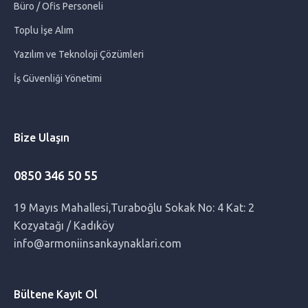
Büro / Ofis Personeli
Toplu İşe Alım
Hamilelikte Kramp Neden Olur? ve Ne İyi Gelir?
Yazılım ve Teknoloji Çözümleri
İş Güvenliği Yönetimi
Sağlıksız Gebelik Belirtileri Nelerdir?
Bakıcıların Ailelerden Beklentileri Nelerdir?
Bize Ulaşın
Doğumdan Sonra Ödem Atma
0850 346 50 55
Hamilelikte Yalancı Doğum Sancıları
19 Mayıs Mahallesi,Turaboğlu Sokak No: 4 Kat: 2
Kozyatağı / Kadıköy
0 -1 Yaş Bebekle Evde Yapılabilecek Etkinlikler: Keyifli ve
info@armoniinsankaynaklari.com
Öğretici Aktiviteler
Bültene Kayıt Ol
Doğumdan Sonra Kilolar Nasıl Kolay Verilir?